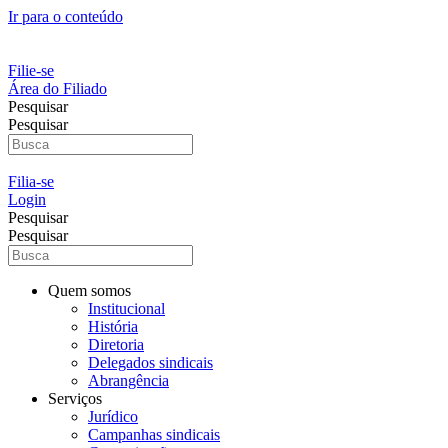
Ir para o conteúdo
Filie-se
Área do Filiado
Pesquisar
Pesquisar
Filia-se
Login
Pesquisar
Pesquisar
Quem somos
Institucional
História
Diretoria
Delegados sindicais
Abrangência
Serviços
Jurídico
Campanhas sindicais