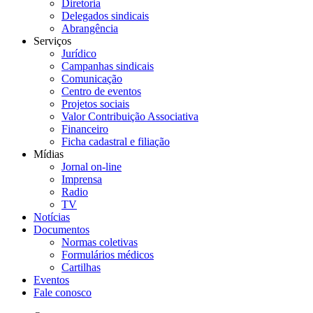
Diretoria
Delegados sindicais
Abrangência
Serviços
Jurídico
Campanhas sindicais
Comunicação
Centro de eventos
Projetos sociais
Valor Contribuição Associativa
Financeiro
Ficha cadastral e filiação
Mídias
Jornal on-line
Imprensa
Radio
TV
Notícias
Documentos
Normas coletivas
Formulários médicos
Cartilhas
Eventos
Fale conosco