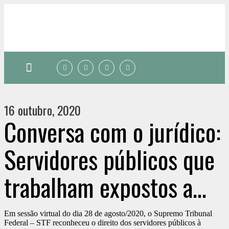
Quem somos
16 outubro, 2020
Conversa com o jurídico:
Servidores públicos que
trabalham expostos a
agentes nocivos à saúde
Em sessão virtual do dia 28 de agosto/2020, o Supremo Tribunal
Federal – STF reconheceu o direito dos servidores públicos à