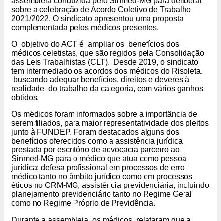
assembleia conduzida pelo Sinmed-MG para deliberar
sobre a celebração de Acordo Coletivo de Trabalho
2021/2022. O sindicato apresentou uma proposta
complementada pelos médicos presentes.
O objetivo do ACT é ampliar os benefícios dos
médicos celetistas, que são regidos pela Consolidação
das Leis Trabalhistas (CLT). Desde 2019, o sindicato
tem intermediado os acordos dos médicos do Risoleta,
buscando adequar benefícios, direitos e deveres à
realidade do trabalho da categoria, com vários ganhos
obtidos.
Os médicos foram informados sobre a importância de
serem filiados, para maior representatividade dos pleitos
junto à FUNDEP. Foram destacados alguns dos
benefícios oferecidos como a assistência jurídica
prestada por escritório de advocacia parceiro ao
Sinmed-MG para o médico que atua como pessoa
jurídica; defesa profissional em processos de erro
médico tanto no âmbito jurídico como em processos
éticos no CRM-MG; assistência previdenciária, incluindo
planejamento previdenciário tanto no Regime Geral
como no Regime Próprio de Previdência.
Durante a assembleia, os médicos relataram que a