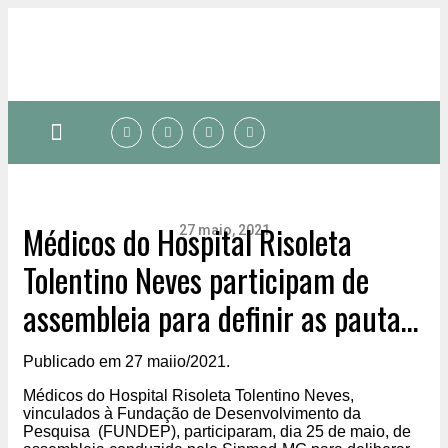
Quem somos
Médicos do Hospital Risoleta
27 maio, 2021
Tolentino Neves participam de
assembleia para definir as pautas
de negociação do Acordo Coletivo
Publicado em 27 maiio/2021.
de Trabalho 2021/2022
Médicos do Hospital Risoleta Tolentino Neves,
vinculados à Fundação de Desenvolvimento da
Pesquisa (FUNDEP), participaram, dia 25 de maio, de