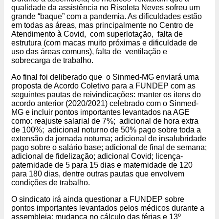
qualidade da assistência no Risoleta Neves sofreu um
grande “baque” com a pandemia. As dificuldades estão
em todas as áreas, mas principalmente no Centro de
Atendimento à Covid, com superlotação, falta de
estrutura (com macas muito próximas e dificuldade de
uso das áreas comuns), falta de ventilação e
sobrecarga de trabalho.
Ao final foi deliberado que o Sinmed-MG enviará uma
proposta de Acordo Coletivo para a FUNDEP com as
seguintes pautas de reivindicações: manter os itens do
acordo anterior (2020/2021) celebrado com o Sinmed-
MG e incluir pontos importantes levantados na AGE
como: reajuste salarial de 7%; adicional de hora extra
de 100%; adicional noturno de 50% pago sobre toda a
extensão da jornada noturna; adicional de insalubridade
pago sobre o salário base; adicional de final de semana;
adicional de fidelização; adicional Covid; licença-
paternidade de 5 para 15 dias e maternidade de 120
para 180 dias, dentre outras pautas que envolvem
condições de trabalho.
O sindicato irá ainda questionar a FUNDEP sobre
pontos importantes levantados pelos médicos durante a
assembleia: mudança no cálculo das férias e 13º