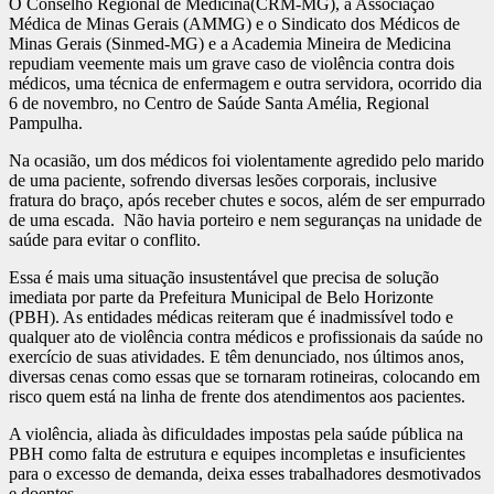
e Academia Mineira de
O Conselho Regional de Medicina(CRM-MG), a Associação
Médica de Minas Gerais (AMMG) e o Sindicato dos Médicos de
Minas Gerais (Sinmed-MG) e a Academia Mineira de Medicina
Medicina exigem
repudiam veemente mais um grave caso de violência contra dois
médicos, uma técnica de enfermagem e outra servidora, ocorrido dia
6 de novembro, no Centro de Saúde Santa Amélia, Regional
respeito e solução
Pampulha.
Na ocasião, um dos médicos foi violentamente agredido pelo marido
imediata por parte da
de uma paciente, sofrendo diversas lesões corporais, inclusive
fratura do braço, após receber chutes e socos, além de ser empurrado
de uma escada. Não havia porteiro e nem seguranças na unidade de
gestão municipal
saúde para evitar o conflito.
Essa é mais uma situação insustentável que precisa de solução
imediata por parte da Prefeitura Municipal de Belo Horizonte
(PBH). As entidades médicas reiteram que é inadmissível todo e
qualquer ato de violência contra médicos e profissionais da saúde no
exercício de suas atividades. E têm denunciado, nos últimos anos,
diversas cenas como essas que se tornaram rotineiras, colocando em
risco quem está na linha de frente dos atendimentos aos pacientes.
A violência, aliada às dificuldades impostas pela saúde pública na
PBH como falta de estrutura e equipes incompletas e insuficientes
para o excesso de demanda, deixa esses trabalhadores desmotivados
e doentes.