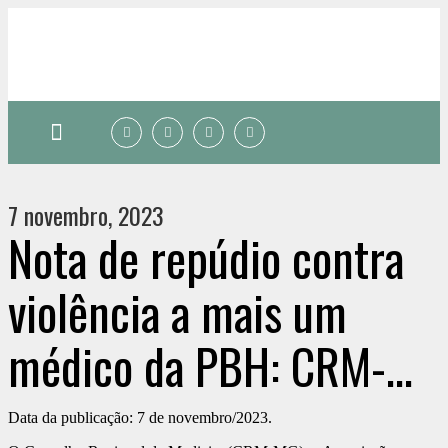
Quem somos
7 novembro, 2023
Nota de repúdio contra
violência a mais um
médico da PBH: CRM-
MG, AMMG, Sinmed-MG
Data da publicação: 7 de novembro/2023.