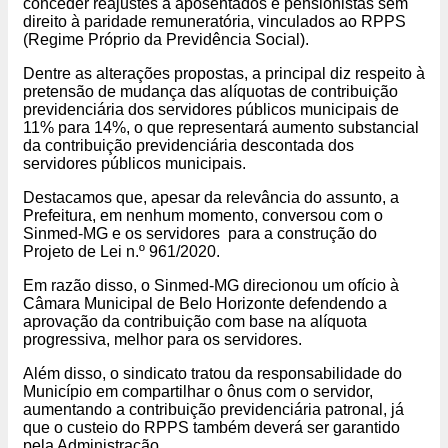
conceder reajustes a aposentados e pensionistas sem
ALÍQUOTA PROGRESSIVA
direito à paridade remuneratória, vinculados ao RPPS
(Regime Próprio da Previdência Social).
Dentre as alterações propostas, a principal diz respeito à
pretensão de mudança das alíquotas de contribuição
previdenciária dos servidores públicos municipais de
11% para 14%, o que representará aumento substancial
da contribuição previdenciária descontada dos
servidores públicos municipais.
Destacamos que, apesar da relevância do assunto, a
Prefeitura, em nenhum momento, conversou com o
Sinmed-MG e os servidores para a construção do
Projeto de Lei n.º 961/2020.
Em razão disso, o Sinmed-MG direcionou um ofício à
Câmara Municipal de Belo Horizonte defendendo a
aprovação da contribuição com base na alíquota
progressiva, melhor para os servidores.
Além disso, o sindicato tratou da responsabilidade do
Município em compartilhar o ônus com o servidor,
aumentando a contribuição previdenciária patronal, já
que o custeio do RPPS também deverá ser garantido
pela Administração.