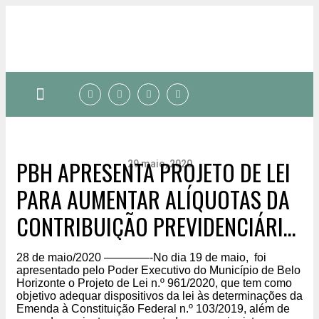
Quem somos
PBH APRESENTA PROJETO DE LEI
29 maio, 2020
PARA AUMENTAR ALÍQUOTAS DA
CONTRIBUIÇÃO PREVIDENCIÁRIA,
SEM OUVIR SINDICATOS E
28 de maio/2020 ————-No dia 19 de maio, foi
SERVIDORES. SINMED-MG
apresentado pelo Poder Executivo do Município de Belo
Horizonte o Projeto de Lei n.º 961/2020, que tem como
objetivo adequar dispositivos da lei às determinações da
OFICIOU O MUNICÍPIO E DEFENDE
Emenda à Constituição Federal n.º 103/2019, além de