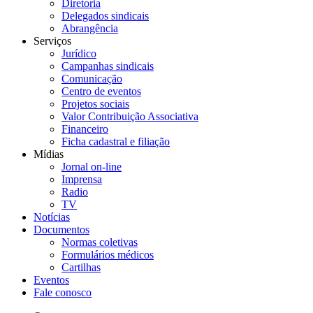
Diretoria
Delegados sindicais
Abrangência
Serviços
Jurídico
Campanhas sindicais
Comunicação
Centro de eventos
Projetos sociais
Valor Contribuição Associativa
Financeiro
Ficha cadastral e filiação
Mídias
Jornal on-line
Imprensa
Radio
TV
Notícias
Documentos
Normas coletivas
Formulários médicos
Cartilhas
Eventos
Fale conosco