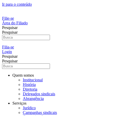
Ir para o conteúdo
Filie-se
Área do Filiado
Pesquisar
Pesquisar
Filia-se
Login
Pesquisar
Pesquisar
Quem somos
Institucional
História
Diretoria
Delegados sindicais
Abrangência
Serviços
Jurídico
Campanhas sindicais