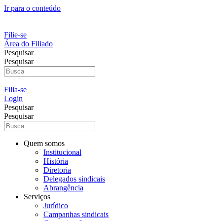
Ir para o conteúdo
Filie-se
Área do Filiado
Pesquisar
Pesquisar
Filia-se
Login
Pesquisar
Pesquisar
Quem somos
Institucional
História
Diretoria
Delegados sindicais
Abrangência
Serviços
Jurídico
Campanhas sindicais