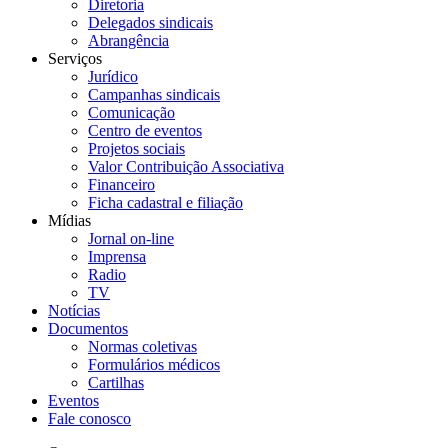
Diretoria
Delegados sindicais
Abrangência
Serviços
Jurídico
Campanhas sindicais
Comunicação
Centro de eventos
Projetos sociais
Valor Contribuição Associativa
Financeiro
Ficha cadastral e filiação
Mídias
Jornal on-line
Imprensa
Radio
TV
Notícias
Documentos
Normas coletivas
Formulários médicos
Cartilhas
Eventos
Fale conosco