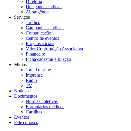
Diretoria
Delegados sindicais
Abrangência
Serviços
Jurídico
Campanhas sindicais
Comunicação
Centro de eventos
Projetos sociais
Valor Contribuição Associativa
Financeiro
Ficha cadastral e filiação
Mídias
Jornal on-line
Imprensa
Radio
TV
Notícias
Documentos
Normas coletivas
Formulários médicos
Cartilhas
Eventos
Fale conosco