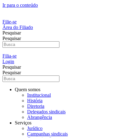
Ir para o conteúdo
Filie-se
Área do Filiado
Pesquisar
Pesquisar
Filia-se
Login
Pesquisar
Pesquisar
Quem somos
Institucional
História
Diretoria
Delegados sindicais
Abrangência
Serviços
Jurídico
Campanhas sindicais