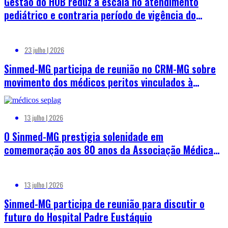
Gestão do HOB reduz a escala no atendimento
pediátrico e contraria período de vigência do
decreto municipal e estadual de emergência em
saúde pública em razão do aumento de doenças
23 julho | 2026
respiratórias
Sinmed-MG participa de reunião no CRM-MG sobre
movimento dos médicos peritos vinculados à
SEPLAG-MG
13 julho | 2026
O Sinmed-MG prestigia solenidade em
comemoração aos 80 anos da Associação Médica
de Minas Gerais (AMMG)
13 julho | 2026
Sinmed-MG participa de reunião para discutir o
futuro do Hospital Padre Eustáquio