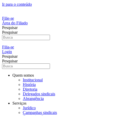
Ir para o conteúdo
Filie-se
Área do Filiado
Pesquisar
Pesquisar
Filia-se
Login
Pesquisar
Pesquisar
Quem somos
Institucional
História
Diretoria
Delegados sindicais
Abrangência
Serviços
Jurídico
Campanhas sindicais