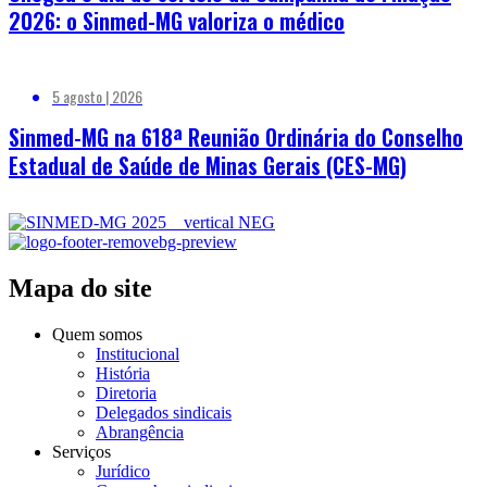
2026: o Sinmed-MG valoriza o médico
5 agosto | 2026
Sinmed-MG na 618ª Reunião Ordinária do Conselho
Estadual de Saúde de Minas Gerais (CES-MG)
Mapa do site
Quem somos
Institucional
História
Diretoria
Delegados sindicais
Abrangência
Serviços
Jurídico