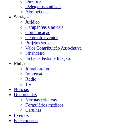
Diretoria
Delegados sindicais
Abrangência
Serviços
Jurídico
Campanhas sindicais
Comunicação
Centro de eventos
Projetos sociais
Valor Contribuição Associativa
Financeiro
Ficha cadastral e filiação
Mídias
Jornal on-line
Imprensa
Radio
TV
Notícias
Documentos
Normas coletivas
Formulários médicos
Cartilhas
Eventos
Fale conosco