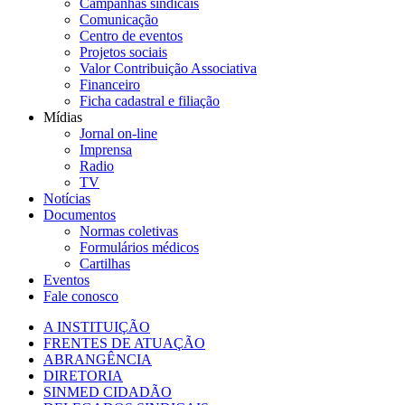
Campanhas sindicais
Comunicação
Centro de eventos
Projetos sociais
Valor Contribuição Associativa
Financeiro
Ficha cadastral e filiação
Mídias
Jornal on-line
Imprensa
Radio
TV
Notícias
Documentos
Normas coletivas
Formulários médicos
Cartilhas
Eventos
Fale conosco
A INSTITUIÇÃO
FRENTES DE ATUAÇÃO
ABRANGÊNCIA
DIRETORIA
SINMED CIDADÃO