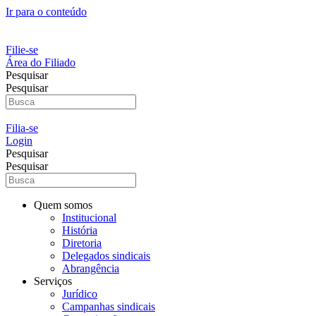
Ir para o conteúdo
Filie-se
Área do Filiado
Pesquisar
Pesquisar
Filia-se
Login
Pesquisar
Pesquisar
Quem somos
Institucional
História
Diretoria
Delegados sindicais
Abrangência
Serviços
Jurídico
Campanhas sindicais