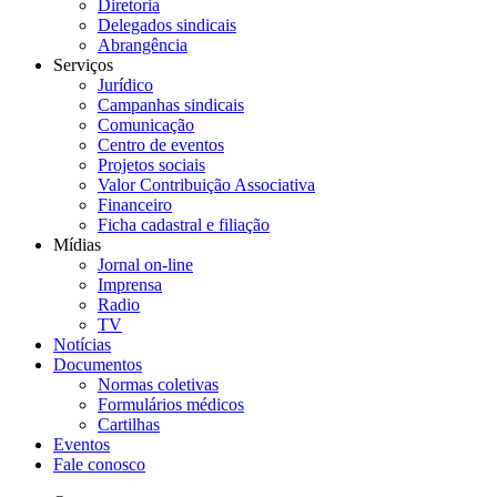
Diretoria
Delegados sindicais
Abrangência
Serviços
Jurídico
Campanhas sindicais
Comunicação
Centro de eventos
Projetos sociais
Valor Contribuição Associativa
Financeiro
Ficha cadastral e filiação
Mídias
Jornal on-line
Imprensa
Radio
TV
Notícias
Documentos
Normas coletivas
Formulários médicos
Cartilhas
Eventos
Fale conosco