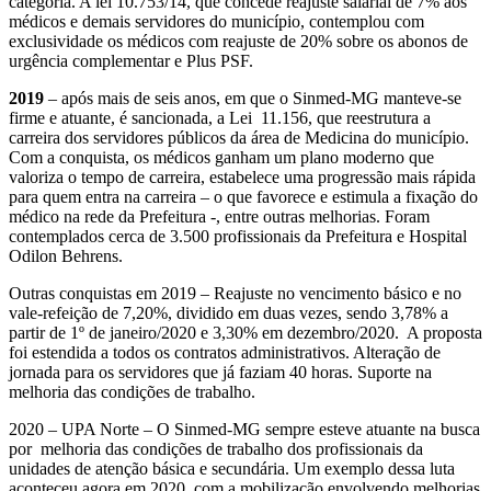
categoria. A lei 10.753/14, que concede reajuste salarial de 7% aos
médicos e demais servidores do município, contemplou com
exclusividade os médicos com reajuste de 20% sobre os abonos de
urgência complementar e Plus PSF.
2019
– após mais de seis anos, em que o Sinmed-MG manteve-se
firme e atuante, é sancionada, a Lei 11.156, que reestrutura a
carreira dos servidores públicos da área de Medicina do município.
Com a conquista, os médicos ganham um plano moderno que
valoriza o tempo de carreira, estabelece uma progressão mais rápida
para quem entra na carreira – o que favorece e estimula a fixação do
médico na rede da Prefeitura -, entre outras melhorias. Foram
contemplados cerca de 3.500 profissionais da Prefeitura e Hospital
Odilon Behrens.
Outras conquistas em 2019 – Reajuste no vencimento básico e no
vale-refeição de 7,20%, dividido em duas vezes, sendo 3,78% a
partir de 1º de janeiro/2020 e 3,30% em dezembro/2020. A proposta
foi estendida a todos os contratos administrativos. Alteração de
jornada para os servidores que já faziam 40 horas. Suporte na
melhoria das condições de trabalho.
2020 – UPA Norte – O Sinmed-MG sempre esteve atuante na busca
por melhoria das condições de trabalho dos profissionais da
unidades de atenção básica e secundária. Um exemplo dessa luta
aconteceu agora em 2020, com a mobilização envolvendo melhorias