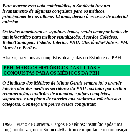
Para marcar essa data emblemática, o Sindicato traz um
levantamento de algumas conquistas para os médicos,
principalmente nos últimos 12 anos, devido à escassez de material
anterior.
Os textos abordaram os seguintes temas, sendo acompanhados de
um infográfico para melhor visualização: Acordos Coletivos,
Betim/Contagem, Estado, Interior, PBH, Uberlândia/Outros: PM,
Marreta e Peritos.
Abaixo, trazemos as conquistas alcançadas no Estado e na PBH
PBH: MARCOS HISTÓRICOS DAS LUTAS E
CONQUISTAS PARA OS MÉDICOS DA PBH
O Sindicato dos Médicos de Minas Gerais sempre foi o grande
interlocutor dos médicos servidores da PBH nas lutas por melhor
remuneração, condições de trabalho, equipes completas,
segurança e um plano de carreira que realmente valorizasse a
categoria. Conheça um pouco dessas conquistas:
1996 –
Plano de Carreira, Cargos e Salários
:
instituído após uma
longa mobilização do Sinmed-MG, trouxe importante recomposição