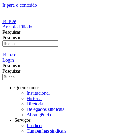
Ir para o conteúdo
Filie-se
Área do Filiado
Pesquisar
Pesquisar
Filia-se
Login
Pesquisar
Pesquisar
Quem somos
Institucional
História
Diretoria
Delegados sindicais
Abrangência
Serviços
Jurídico
Campanhas sindicais