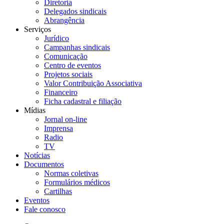
Diretoria
Delegados sindicais
Abrangência
Serviços
Jurídico
Campanhas sindicais
Comunicação
Centro de eventos
Projetos sociais
Valor Contribuição Associativa
Financeiro
Ficha cadastral e filiação
Mídias
Jornal on-line
Imprensa
Radio
TV
Notícias
Documentos
Normas coletivas
Formulários médicos
Cartilhas
Eventos
Fale conosco