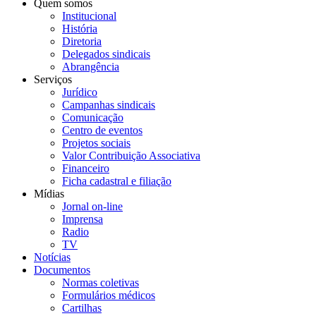
Quem somos
Institucional
História
Diretoria
Delegados sindicais
Abrangência
Serviços
Jurídico
Campanhas sindicais
Comunicação
Centro de eventos
Projetos sociais
Valor Contribuição Associativa
Financeiro
Ficha cadastral e filiação
Mídias
Jornal on-line
Imprensa
Radio
TV
Notícias
Documentos
Normas coletivas
Formulários médicos
Cartilhas