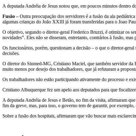
A deputada Andréia de Jesus notou que, em poucos minutos dentro do a
Fusão –
Outra preocupação dos servidores é a fusão da ala pediátric
algumas crianças do João XXIII já foram transferidas para o Joao Paul
O objetivo, segundo o diretor-geral Frederico Bruzzi, é otimizar os s
novidades”. Eles não se disseram, entretanto, contrários à fusão, mas
Os funcionários, porém, questionam a decisão – o que o diretor-geral 
decisões.
O diretor do Sinmed-MG, Cristiano Maciel, que também servidor da F
muito menos por desejo dos trabalhadores, que já refutaram a propo
Os trabalhadores não estão participando ativamente do processo e exis
Cristiano Albuquerque fez um apelo aos deputados para que fiscalize
A deputada Andréia de Jesus e Betão, no fim da visita, afirmaram que
fim da greve, mas, para isso, o governo tem de garantir, por exemplo, 
Sobre a fusão dos hospitais, afirmaram que vão buscar mais esclarec