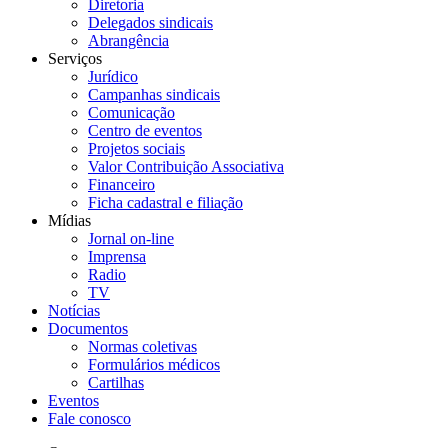
Diretoria
Delegados sindicais
Abrangência
Serviços
Jurídico
Campanhas sindicais
Comunicação
Centro de eventos
Projetos sociais
Valor Contribuição Associativa
Financeiro
Ficha cadastral e filiação
Mídias
Jornal on-line
Imprensa
Radio
TV
Notícias
Documentos
Normas coletivas
Formulários médicos
Cartilhas
Eventos
Fale conosco