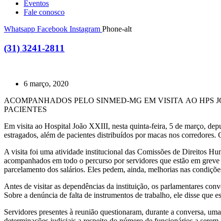
Eventos
Fale conosco
Whatsapp
Facebook
Instagram
Phone-alt
(31) 3241-2811
6 março, 2020
ACOMPANHADOS PELO SINMED-MG EM VISITA AO HPS 
PACIENTES
Em visita ao Hospital João XXIII, nesta quinta-feira, 5 de março, d
estragados, além de pacientes distribuídos por macas nos corredores
A visita foi uma atividade institucional das Comissões de Direitos 
acompanhados em todo o percurso por servidores que estão em greve 
parcelamento dos salários. Eles pedem, ainda, melhorias nas condiçõe
Antes de visitar as dependências da instituição, os parlamentares con
Sobre a denúncia de falta de instrumentos de trabalho, ele disse que
Servidores presentes à reunião questionaram, durante a conversa, uma c
determinações judiciais a respeito do número de funcionários a serem 