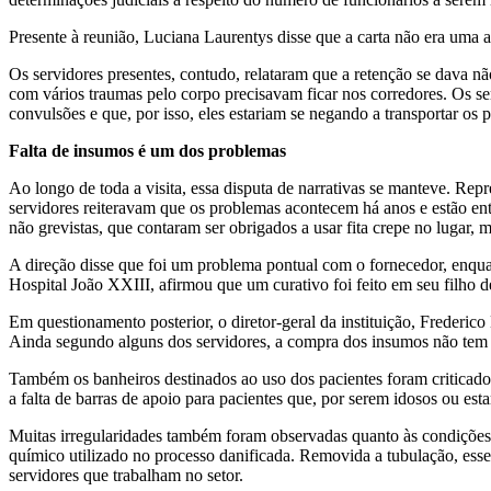
Presente à reunião, Luciana Laurentys disse que a carta não era uma a
Os servidores presentes, contudo, relataram que a retenção se dava 
com vários traumas pelo corpo precisavam ficar nos corredores. Os ser
convulsões e que, por isso, eles estariam se negando a transportar os p
Falta de insumos é um dos problemas
Ao longo de toda a visita, essa disputa de narrativas se manteve.
Repre
servidores reiteravam que os problemas acontecem há anos e estão ent
não grevistas, que contaram ser obrigados a usar fita crepe no lugar, 
A direção disse que foi um problema pontual com o fornecedor, enqua
Hospital João XXIII, afirmou que um curativo foi feito em seu filho 
Em questionamento posterior, o diretor-geral da instituição, Frederico
Ainda segundo alguns dos servidores, a compra dos insumos não tem 
Também os banheiros destinados ao uso dos pacientes foram criticado
a falta de barras de apoio para pacientes que, por serem idosos ou es
Muitas irregularidades também foram observadas quanto às condições d
químico utilizado no processo danificada. Removida a tubulação, esses
servidores que trabalham no setor.