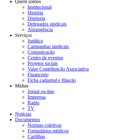
Quem somos
Institucional
História
Diretoria
Delegados sindicais
Abrangência
Serviços
Jurídico
Campanhas sindicais
Comunicação
Centro de eventos
Projetos sociais
Valor Contribuição Associativa
Financeiro
Ficha cadastral e filiação
Mídias
Jornal on-line
Imprensa
Radio
TV
Notícias
Documentos
Normas coletivas
Formulários médicos
Cartilhas