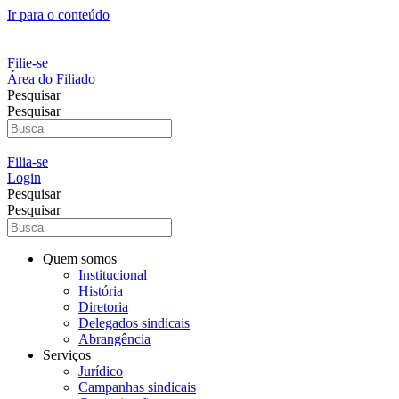
Ir para o conteúdo
Filie-se
Área do Filiado
Pesquisar
Pesquisar
Filia-se
Login
Pesquisar
Pesquisar
Quem somos
Institucional
História
Diretoria
Delegados sindicais
Abrangência
Serviços
Jurídico
Campanhas sindicais