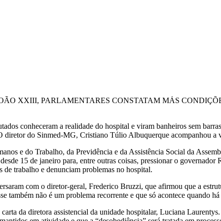
JOÃO XXIII, PARLAMENTARES CONSTATAM MÁS CONDIÇÕ
eputados conheceram a realidade do hospital e viram banheiros sem barr
. O diretor do Sinmed-MG, Cristiano Túlio Albuquerque acompanhou a vi
Humanos e do Trabalho, da Previdência e da Assistência Social da Asse
desde 15 de janeiro para, entre outras coisas, pressionar o governado
s de trabalho e denunciam problemas no hospital.
versaram com o diretor-geral, Frederico Bruzzi, que afirmou que a estr
 esse também não é um problema recorrente e que só acontece quando há 
arta da diretora assistencial da unidade hospitalar, Luciana Laurentys.
mantidos em atividade e que a “desobediência” será tratada em processo