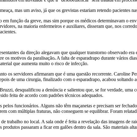
meaça, mas um aviso, já que os grevistas estariam retendo pacientes na
não em função da greve, mas sim porque os médicos determinavam o envi
vidores, na maioria enfermeiros e auxiliares, disseram que, nos corredo
acientes.
sentantes da direção alegavam que qualquer transtorno observado era e
re os motivos da paralisação
.
A falta de esparadrapo durante vários dias
material que aumenta muito o risco de infecção.
nto os servidores afirmaram que é uma questão recorrente. Caroline Pe
depois de uma cirurgia, finalizado com o esparadrapo, acabou soltando a
 Bruzzi, desqualificou a denúncia e salientou que, se for verdade, uma co
sido feita de acordo com padrões técnicos adequados.
s pelos funcionários. Alguns não têm maçanetas e precisam ser fechado
tarem com múltiplas fraturas, não conseguem se equilibrar. Foram relat
e trabalho no local. A sala onde é feita a revelação das imagens de rai
 produtos passaram a ficar em galões dentro da sala. São materiais alta