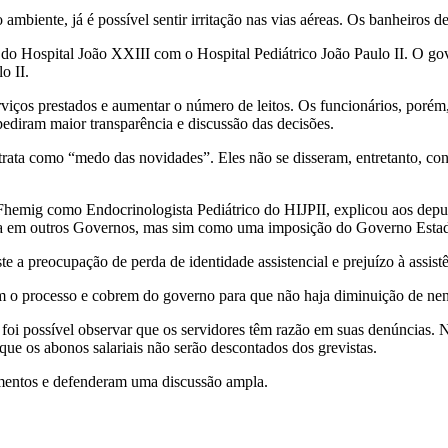
mbiente, já é possível sentir irritação nas vias aéreas. Os banheiros 
a do Hospital João XXIII com o Hospital Pediátrico João Paulo II. O go
o II.
erviços prestados e aumentar o número de leitos. Os funcionários, poré
 pediram maior transparência e discussão das decisões.
trata como “medo das novidades”. Eles não se disseram, entretanto, con
hemig como Endocrinologista Pediátrico do HIJPII, explicou aos deput
sta em outros Governos, mas sim como uma imposição do Governo Estad
te a preocupação de perda de identidade assistencial e prejuízo à assist
m o processo e cobrem do governo para que não haja diminuição de nenh
 foi possível observar que os servidores têm razão em suas denúncias. 
que os abonos salariais não serão descontados dos grevistas.
imentos e defenderam uma discussão ampla.