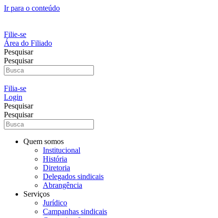
Ir para o conteúdo
Filie-se
Área do Filiado
Pesquisar
Pesquisar
Filia-se
Login
Pesquisar
Pesquisar
Quem somos
Institucional
História
Diretoria
Delegados sindicais
Abrangência
Serviços
Jurídico
Campanhas sindicais