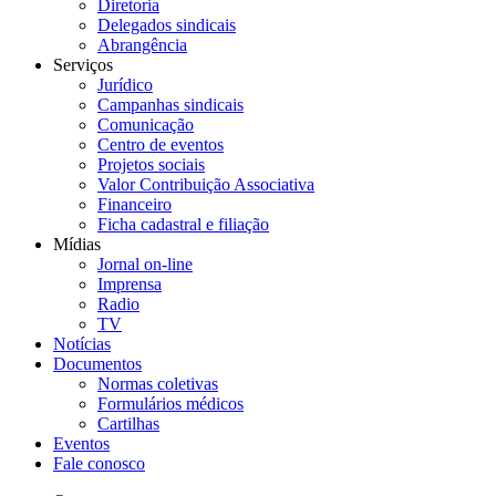
Diretoria
Delegados sindicais
Abrangência
Serviços
Jurídico
Campanhas sindicais
Comunicação
Centro de eventos
Projetos sociais
Valor Contribuição Associativa
Financeiro
Ficha cadastral e filiação
Mídias
Jornal on-line
Imprensa
Radio
TV
Notícias
Documentos
Normas coletivas
Formulários médicos
Cartilhas
Eventos
Fale conosco