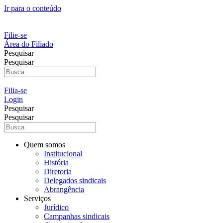
Ir para o conteúdo
Filie-se
Área do Filiado
Pesquisar
Pesquisar
Filia-se
Login
Pesquisar
Pesquisar
Quem somos
Institucional
História
Diretoria
Delegados sindicais
Abrangência
Serviços
Jurídico
Campanhas sindicais