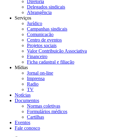
Diretoria
Delegados sindicais
Abrangência
Serviços
Jurídico
Campanhas sindicais
Comunicação
Centro de eventos
Projetos sociais
Valor Contribuição Associativa
Financeiro
Ficha cadastral e filiação
Mídias
Jornal on-line
Imprensa
Radio
TV
Notícias
Documentos
Normas coletivas
Formulários médicos
Cartilhas
Eventos
Fale conosco