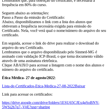
Lembramos que, para obtenção do certificado, é necessária a
frequência em 80% do curso.
Seguem abaixo as orientações:
Passo a Passo da emissão do Certificado:
Abaixo, disponibilizamos o link com a lista dos alunos que
obtiveram a frequência necessária exigida para emissão do
Certificado. Nela, você verá qual o nome/número do arquivo do seu
certificado.
Em seguida, acesse o link do drive para realizar o download do
arquivo do seu Certificado.
Lembramos que o arquivo disponibilizado pelo Sinmed-MG é
assinado com validação ICP-Brasil, o que torna documento válido
através de uma assinatura eletrônica.
Clique ABAIXO para acessar a listagem com o nome dos alunos e
número do arquivo do certificado.
Ética Médica- 27 de agosto/2022
:
Lista-de-Certificados-Etica-Medica-27-08-2022
Baixar
Link para acessar os certificados:
https://drive.google.com/drive/folders/1ESU65CJEx4gSoBNY-
5WSi2h7q7–VijE?usp=sharing