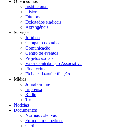
Quem somos
Institucional
História
Diretoria
Delegados sindicais
Abrangência
Serviços
Jurídico
Campanhas sindicais
Comunicação
Centro de eventos
Projetos sociais
Valor Contribuição Associativa
Financeiro
Ficha cadastral e filiação
Mídias
Jornal on-line
Imprensa
Radio
TV
Notícias
Documentos
Normas coletivas
Formulários médicos
Cartilhas