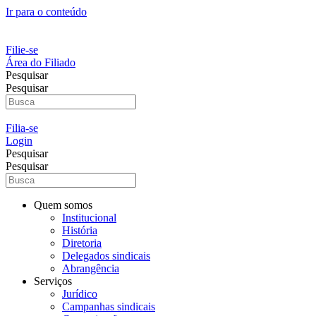
Ir para o conteúdo
Filie-se
Área do Filiado
Pesquisar
Pesquisar
Filia-se
Login
Pesquisar
Pesquisar
Quem somos
Institucional
História
Diretoria
Delegados sindicais
Abrangência
Serviços
Jurídico
Campanhas sindicais