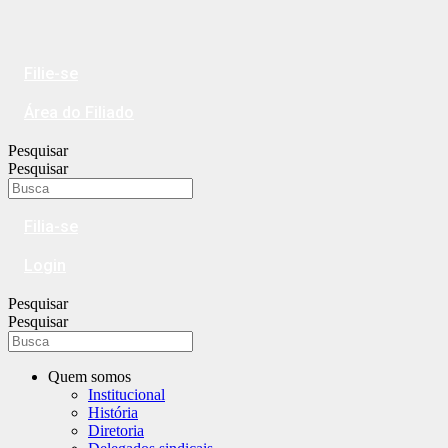
Ir
para
o
conteúdo
Filie-se
Área do Filiado
Pesquisar
Pesquisar
Filia-se
Login
Pesquisar
Pesquisar
Quem somos
Institucional
História
Diretoria