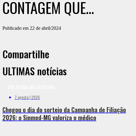
CONTAGEM QUE
POSSUEM A CARREIRA
Publicado em 22 de abril/2024
REGULAMENTADA PELA
LEI 2102/1990
Compartilhe
ÚLTIMAS notícias
Ver todas as notícias
7 agosto | 2026
Chegou o dia do sorteio da Campanha de Filiação
2026: o Sinmed-MG valoriza o médico