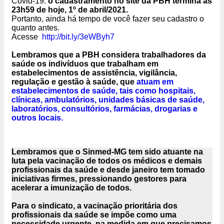
Covid-19:
o cadastramento no site da PBH termina às
23h59 de hoje, 1º de abril/2021.
Portanto, ainda há tempo de você fazer seu cadastro o
quanto antes.
Acesse
http://bit.ly/3eWByh7
Lembramos que a PBH considera trabalhadores da
saúde os indivíduos que trabalham em
estabelecimentos de assistência, vigilância,
regulação e gestão à saúde, que
atuam em
estabelecimentos de saúde, tais como hospitais,
clínicas, ambulatórios, unidades básicas de saúde,
laboratórios, consultórios, farmácias, drogarias e
outros locais.
Lembramos que o Sinmed-MG tem sido atuante na
luta pela vacinação de todos os médicos e demais
profissionais da saúde e desde janeiro tem tomado
iniciativas firmes, pressionando gestores para
acelerar a imunização de todos.
Para o sindicato, a vacinação prioritária dos
profissionais da saúde se impõe como uma
necessidade urgente, na medida em que precisamos