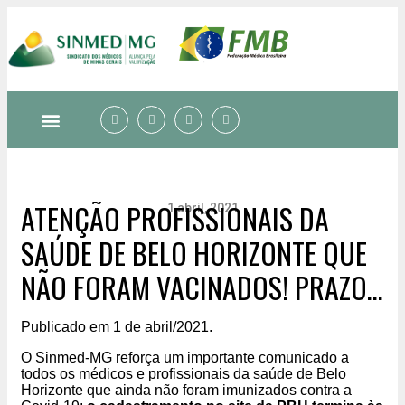
Quem somos
ATENÇÃO PROFISSIONAIS DA
1 abril, 2021
SAÚDE DE BELO HORIZONTE QUE
NÃO FORAM VACINADOS! PRAZO
PARA CADASTRO NO SITE DA PBH
Publicado em 1 de abril/2021.
TERMINA HOJE, 1º DE ABRIL
O Sinmed-MG reforça um importante comunicado a
todos os médicos e profissionais da saúde de Belo
Horizonte que ainda não foram imunizados contra a