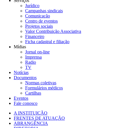
Serviços
Jurídico
Campanhas sindicais
Comunicação
Centro de eventos
Projetos sociais
Valor Contribuição Associativa
Financeiro
Ficha cadastral e filiação
Mídias
Jornal on-line
Imprensa
Radio
TV
Notícias
Documentos
Normas coletivas
Formulários médicos
Cartilhas
Eventos
Fale conosco
A INSTITUIÇÃO
FRENTES DE ATUAÇÃO
ABRANGÊNCIA