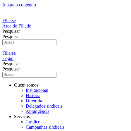
Ir para o conteúdo
Filie-se
Área do Filiado
Pesquisar
Pesquisar
Filia-se
Login
Pesquisar
Pesquisar
Quem somos
Institucional
História
Diretoria
Delegados sindicais
Abrangência
Serviços
Jurídico
Campanhas sindicais