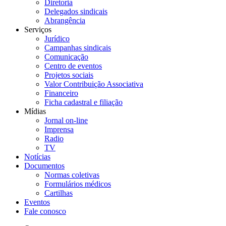
Diretoria
Delegados sindicais
Abrangência
Serviços
Jurídico
Campanhas sindicais
Comunicação
Centro de eventos
Projetos sociais
Valor Contribuição Associativa
Financeiro
Ficha cadastral e filiação
Mídias
Jornal on-line
Imprensa
Radio
TV
Notícias
Documentos
Normas coletivas
Formulários médicos
Cartilhas
Eventos
Fale conosco