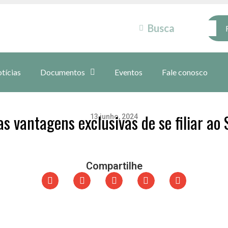
tícias
Documentos
Eventos
Fale conosco
as vantagens exclusivas de se filiar ao 
13 junho, 2024
Compartilhe