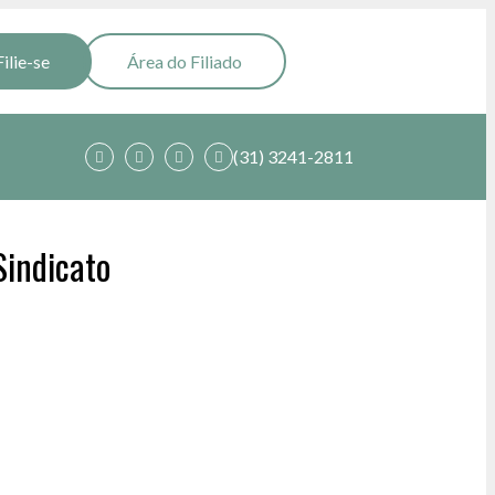
Filie-se
Área do Filiado
(31) 3241-2811
Sindicato