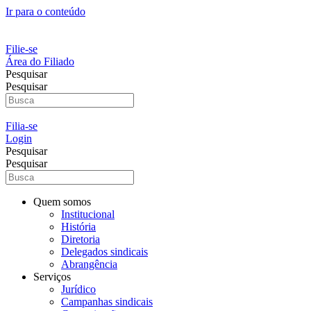
Ir para o conteúdo
Filie-se
Área do Filiado
Pesquisar
Pesquisar
Filia-se
Login
Pesquisar
Pesquisar
Quem somos
Institucional
História
Diretoria
Delegados sindicais
Abrangência
Serviços
Jurídico
Campanhas sindicais