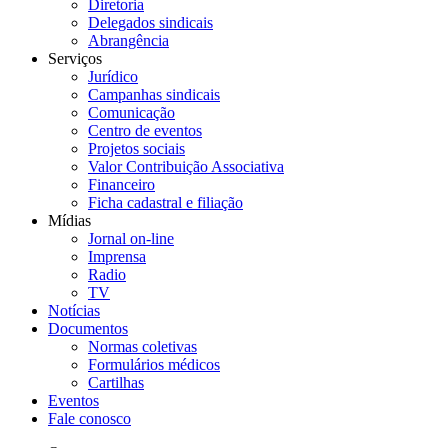
Diretoria
Delegados sindicais
Abrangência
Serviços
Jurídico
Campanhas sindicais
Comunicação
Centro de eventos
Projetos sociais
Valor Contribuição Associativa
Financeiro
Ficha cadastral e filiação
Mídias
Jornal on-line
Imprensa
Radio
TV
Notícias
Documentos
Normas coletivas
Formulários médicos
Cartilhas
Eventos
Fale conosco