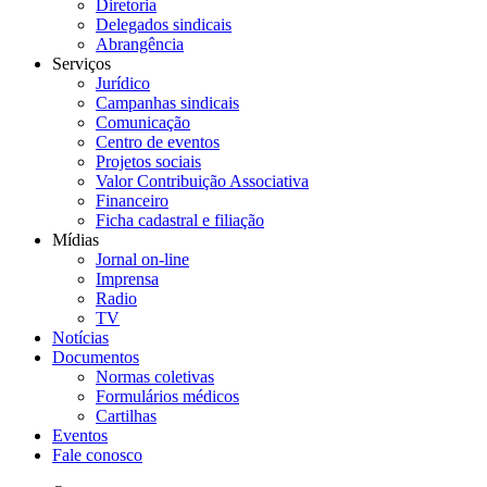
Diretoria
Delegados sindicais
Abrangência
Serviços
Jurídico
Campanhas sindicais
Comunicação
Centro de eventos
Projetos sociais
Valor Contribuição Associativa
Financeiro
Ficha cadastral e filiação
Mídias
Jornal on-line
Imprensa
Radio
TV
Notícias
Documentos
Normas coletivas
Formulários médicos
Cartilhas
Eventos
Fale conosco