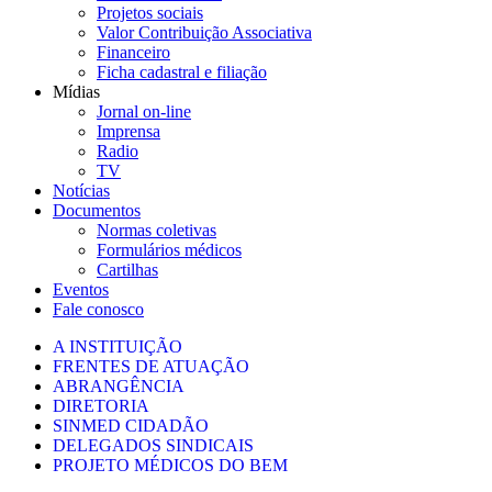
Projetos sociais
Valor Contribuição Associativa
Financeiro
Ficha cadastral e filiação
Mídias
Jornal on-line
Imprensa
Radio
TV
Notícias
Documentos
Normas coletivas
Formulários médicos
Cartilhas
Eventos
Fale conosco
A INSTITUIÇÃO
FRENTES DE ATUAÇÃO
ABRANGÊNCIA
DIRETORIA
SINMED CIDADÃO
DELEGADOS SINDICAIS
PROJETO MÉDICOS DO BEM