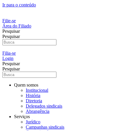
Ir para o conteúdo
Filie-se
Área do Filiado
Pesquisar
Pesquisar
Filia-se
Login
Pesquisar
Pesquisar
Quem somos
Institucional
História
Diretoria
Delegados sindicais
Abrangência
Serviços
Jurídico
Campanhas sindicais