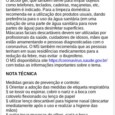
O álcool gel, que também serve para limpar objetos
como telefones, teclados, cadeiras, maçanetas, etc,
também é indicado. Para a limpeza doméstica
recomenda-se a utilização dos produtos usuais, dando
preferência para o uso da água sanitária (em uma
solução de uma parte de água sanitária para nove
partes de água) para desinfetar superfícies.
Máscaras faciais descartáveis devem ser utilizadas por
profissionais da saúde, cuidadores de idosos, mães que
estão amamentando e pessoas diagnosticadas com o
coronavírus. O MS também recomenda que as pessoas
tenham em suas residências medicamentos para a
redução da febre, mas evitar o ibuprofeno.
O MS disponibiliza site
https://coronavirus.saude.gov.br/
com todas as informações importantes sobre o tema.
NOTA TÉCNICA
Medidas gerais de prevenção e controle:
§ Orientar a adoção das medidas de etiqueta respiratória
§ se tossir ou espirrar, cobrir o nariz e a boca com
cotovelo flexionado ou lenço de papel
§ utilizar lenço descartável para higiene nasal (descartar
imediatamente após o uso e realizar a higiene das
mãos)
§ evitar tocar mucosas de olhos, nariz e boca