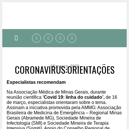
Quem somos
CORONAVIRUS:ORIENTAÇÕES
18 março, 2020
Especialistas recomendam
Na Associação Médica de Minas Gerais, durante
reunião científica
‘Covid 19: linha do cuidado’,
de 16
de março, especialistas orientaram sobre o tema.
Assinam a iniciativa promovida pela AMMG: Associação
Brasileira de Medicina de Emergência – Regional Minas
Gerais (Abramede MG), Sociedade Mineira de
Infectologia (SMI) e Sociedade Mineira de Terapia
Intensiva (Somiti). Apoio do Conselho Regional de