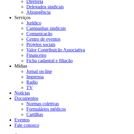
Diretoria
Delegados sindicais
Abrangência
Serviços
Jurídico
Campanhas sindicais
Comunicação
Centro de eventos
Projetos sociais
Valor Contribuição Associativa
Financeiro
Ficha cadastral e filiação
Mídias
Jornal on-line
Imprensa
Radio
TV
Notícias
Documentos
Normas coletivas
Formulários médicos
Cartilhas
Eventos
Fale conosco