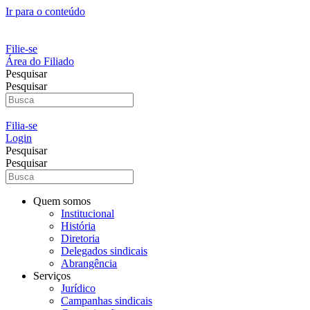
Ir para o conteúdo
Filie-se
Área do Filiado
Pesquisar
Pesquisar
Filia-se
Login
Pesquisar
Pesquisar
Quem somos
Institucional
História
Diretoria
Delegados sindicais
Abrangência
Serviços
Jurídico
Campanhas sindicais