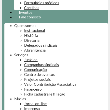
Formulários médicos
Cartilhas
Eventos
Fale conosco
Quem somos
Institucional
História
Diretoria
Delegados sindicais
Abrangência
Serviços
Jurídico
Campanhas sindicais
Comunicação
Centro de eventos
Projetos sociais
Valor Contribuição Associativa
Financeiro
Ficha cadastral e filiação
Mídias
Jornal on-line
Imprensa