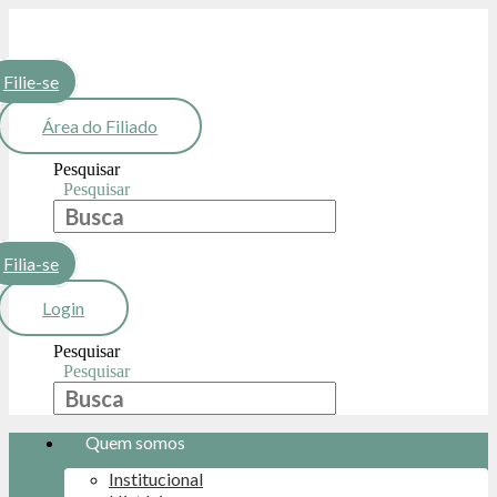
Ir
para
o
conteúdo
Filie-se
Área do Filiado
Pesquisar
Pesquisar
Filia-se
Login
Pesquisar
Pesquisar
Quem somos
Institucional