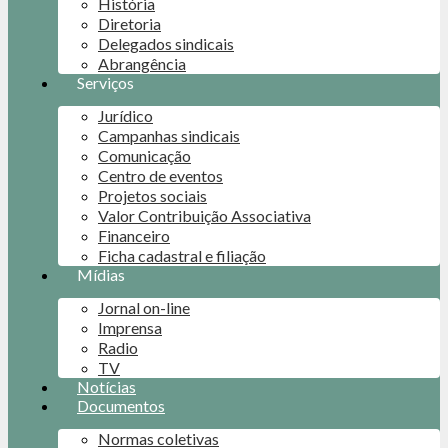
História
Diretoria
Delegados sindicais
Abrangência
Serviços
Jurídico
Campanhas sindicais
Comunicação
Centro de eventos
Projetos sociais
Valor Contribuição Associativa
Financeiro
Ficha cadastral e filiação
Mídias
Jornal on-line
Imprensa
Radio
TV
Notícias
Documentos
Normas coletivas