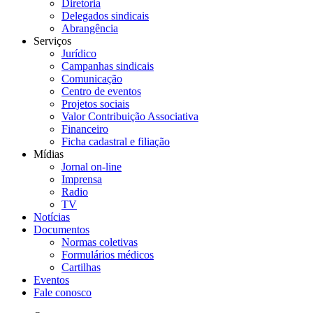
Diretoria
Delegados sindicais
Abrangência
Serviços
Jurídico
Campanhas sindicais
Comunicação
Centro de eventos
Projetos sociais
Valor Contribuição Associativa
Financeiro
Ficha cadastral e filiação
Mídias
Jornal on-line
Imprensa
Radio
TV
Notícias
Documentos
Normas coletivas
Formulários médicos
Cartilhas
Eventos
Fale conosco