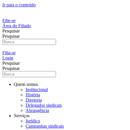
Ir para o conteúdo
Filie-se
Área do Filiado
Pesquisar
Pesquisar
Filia-se
Login
Pesquisar
Pesquisar
Quem somos
Institucional
História
Diretoria
Delegados sindicais
Abrangência
Serviços
Jurídico
Campanhas sindicais