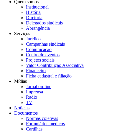
Quem somos
Institucional
História
Diretoria
Delegados sindicais
Abrangência
Serviços
Jurídico
Campanhas sindicais
Comunicação
Centro de eventos
Projetos sociais
Valor Contribuição Associativa
Financeiro
Ficha cadastral e filiação
Mídias
Jornal on-line
Imprensa
Radio
TV
Notícias
Documentos
Normas coletivas
Formulários médicos
Cartilhas