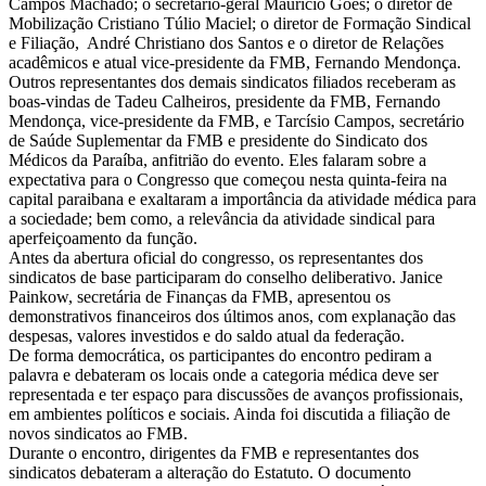
Campos Machado; o secretário-geral Maurício Góes; o diretor de
Mobilização Cristiano Túlio Maciel; o diretor de Formação Sindical
e Filiação, André Christiano dos Santos e o diretor de Relações
acadêmicos e atual vice-presidente da FMB, Fernando Mendonça.
Outros representantes dos demais sindicatos filiados receberam as
boas-vindas de Tadeu Calheiros, presidente da FMB, Fernando
Mendonça, vice-presidente da FMB, e Tarcísio Campos, secretário
de Saúde Suplementar da FMB e presidente do Sindicato dos
Médicos da Paraíba, anfitrião do evento. Eles falaram sobre a
expectativa para o Congresso que começou nesta quinta-feira na
capital paraibana e exaltaram a importância da atividade médica para
a sociedade; bem como, a relevância da atividade sindical para
aperfeiçoamento da função.
Antes da abertura oficial do congresso, os representantes dos
sindicatos de base participaram do conselho deliberativo. Janice
Painkow, secretária de Finanças da FMB, apresentou os
demonstrativos financeiros dos últimos anos, com explanação das
despesas, valores investidos e do saldo atual da federação.
De forma democrática, os participantes do encontro pediram a
palavra e debateram os locais onde a categoria médica deve ser
representada e ter espaço para discussões de avanços profissionais,
em ambientes políticos e sociais. Ainda foi discutida a filiação de
novos sindicatos ao FMB.
Durante o encontro, dirigentes da FMB e representantes dos
sindicatos debateram a alteração do Estatuto. O documento