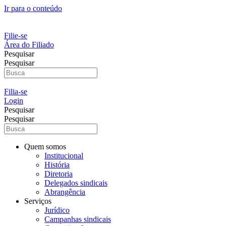
Ir para o conteúdo
Filie-se
Área do Filiado
Pesquisar
Pesquisar
Filia-se
Login
Pesquisar
Pesquisar
Quem somos
Institucional
História
Diretoria
Delegados sindicais
Abrangência
Serviços
Jurídico
Campanhas sindicais