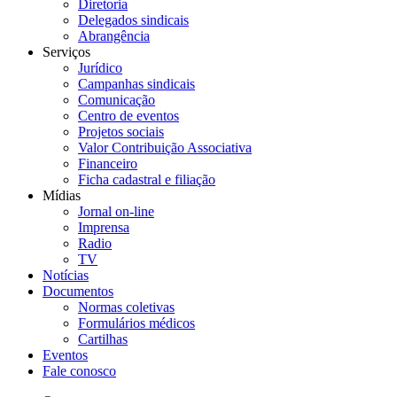
Diretoria
Delegados sindicais
Abrangência
Serviços
Jurídico
Campanhas sindicais
Comunicação
Centro de eventos
Projetos sociais
Valor Contribuição Associativa
Financeiro
Ficha cadastral e filiação
Mídias
Jornal on-line
Imprensa
Radio
TV
Notícias
Documentos
Normas coletivas
Formulários médicos
Cartilhas
Eventos
Fale conosco