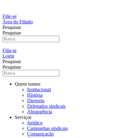
Ir
para
o
Filie-se
conteúdo
Área do Filiado
Pesquisar
Pesquisar
Filia-se
Login
Pesquisar
Pesquisar
Quem somos
Institucional
História
Diretoria
Delegados sindicais
Abrangência
Serviços
Jurídico
Campanhas sindicais
Comunicação