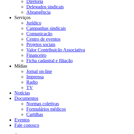
Diretoria
Delegados sindicais
Abrangência
Serviços
Jurídico
Campanhas sindicais
Comunicação
Centro de eventos
Projetos sociais
Valor Contribuição Associativa
Financeiro
Ficha cadastral e filiação
Mídias
Jornal on-line
Imprensa
Radio
TV
Notícias
Documentos
Normas coletivas
Formulários médicos
Cartilhas
Eventos
Fale conosco