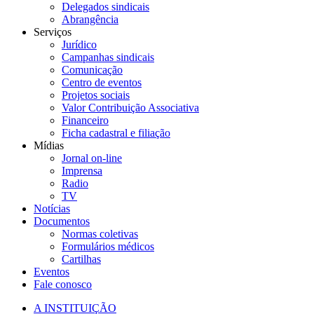
Delegados sindicais
Abrangência
Serviços
Jurídico
Campanhas sindicais
Comunicação
Centro de eventos
Projetos sociais
Valor Contribuição Associativa
Financeiro
Ficha cadastral e filiação
Mídias
Jornal on-line
Imprensa
Radio
TV
Notícias
Documentos
Normas coletivas
Formulários médicos
Cartilhas
Eventos
Fale conosco
A INSTITUIÇÃO