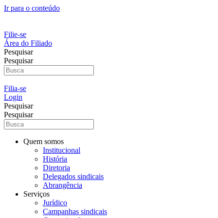
Ir para o conteúdo
Filie-se
Área do Filiado
Pesquisar
Pesquisar
Filia-se
Login
Pesquisar
Pesquisar
Quem somos
Institucional
História
Diretoria
Delegados sindicais
Abrangência
Serviços
Jurídico
Campanhas sindicais