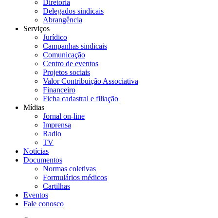
Diretoria
Delegados sindicais
Abrangência
Serviços
Jurídico
Campanhas sindicais
Comunicação
Centro de eventos
Projetos sociais
Valor Contribuição Associativa
Financeiro
Ficha cadastral e filiação
Mídias
Jornal on-line
Imprensa
Radio
TV
Notícias
Documentos
Normas coletivas
Formulários médicos
Cartilhas
Eventos
Fale conosco