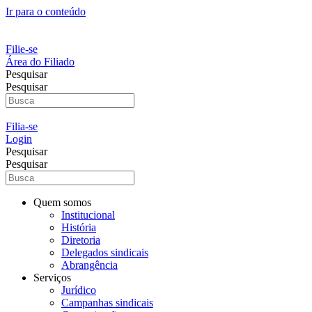
Ir para o conteúdo
Filie-se
Área do Filiado
Pesquisar
Pesquisar
Filia-se
Login
Pesquisar
Pesquisar
Quem somos
Institucional
História
Diretoria
Delegados sindicais
Abrangência
Serviços
Jurídico
Campanhas sindicais