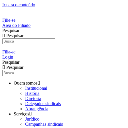
Ir para o conteúdo
Filie-se
Área do Filiado
Pesquisar
Pesquisar
Filia-se
Login
Pesquisar
Pesquisar
Quem somos
Institucional
História
Diretoria
Delegados sindicais
Abrangência
Serviços
Jurídico
Campanhas sindicais