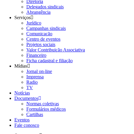
Diretoria
Delegados sindicais
Abrangência
Serviços
Jurídico
Campanhas sindicais
Comunicação
Centro de eventos
Projetos sociais
Valor Contribuição Associativa
Financeiro
Ficha cadastral e filiação
Mídias
Jornal on-line
Imprensa
Radio
TV
Notícias
Documentos
Normas coletivas
Formulários médicos
Cartilhas
Eventos
Fale conosco