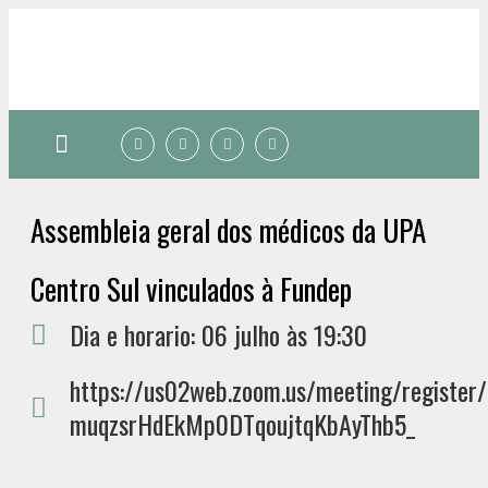
Quem somos
Assembleia geral dos médicos da UPA
Centro Sul vinculados à Fundep
Dia e horario: 06 julho às 19:30
https://us02web.zoom.us/meeting/register/
muqzsrHdEkMp0DTqoujtqKbAyThb5_