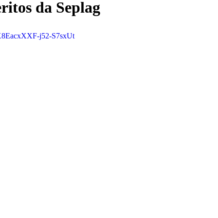
ritos da Seplag
THX8EacxXXF-j52-S7sxUt