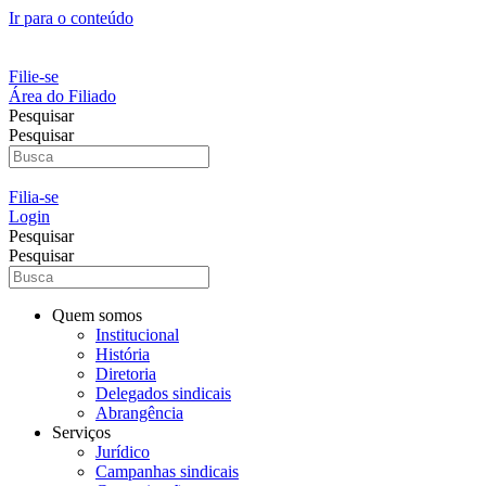
Ir para o conteúdo
Filie-se
Área do Filiado
Pesquisar
Pesquisar
Filia-se
Login
Pesquisar
Pesquisar
Quem somos
Institucional
História
Diretoria
Delegados sindicais
Abrangência
Serviços
Jurídico
Campanhas sindicais