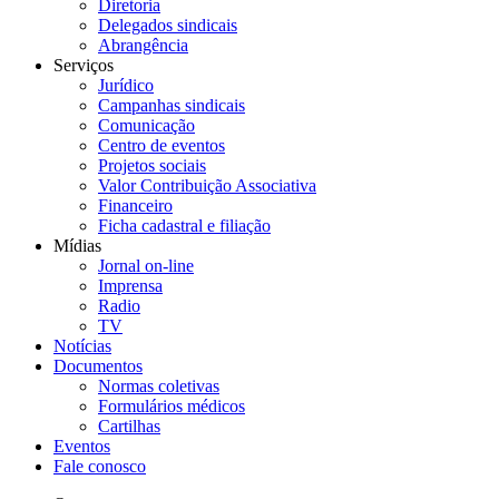
Diretoria
Delegados sindicais
Abrangência
Serviços
Jurídico
Campanhas sindicais
Comunicação
Centro de eventos
Projetos sociais
Valor Contribuição Associativa
Financeiro
Ficha cadastral e filiação
Mídias
Jornal on-line
Imprensa
Radio
TV
Notícias
Documentos
Normas coletivas
Formulários médicos
Cartilhas
Eventos
Fale conosco