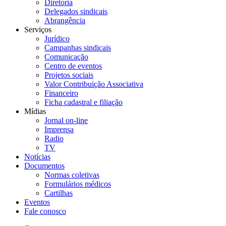
Diretoria
Delegados sindicais
Abrangência
Serviços
Jurídico
Campanhas sindicais
Comunicação
Centro de eventos
Projetos sociais
Valor Contribuição Associativa
Financeiro
Ficha cadastral e filiação
Mídias
Jornal on-line
Imprensa
Radio
TV
Notícias
Documentos
Normas coletivas
Formulários médicos
Cartilhas
Eventos
Fale conosco