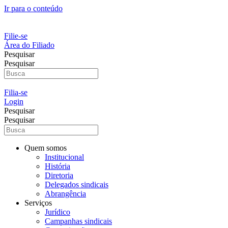
Ir para o conteúdo
Filie-se
Área do Filiado
Pesquisar
Pesquisar
Filia-se
Login
Pesquisar
Pesquisar
Quem somos
Institucional
História
Diretoria
Delegados sindicais
Abrangência
Serviços
Jurídico
Campanhas sindicais