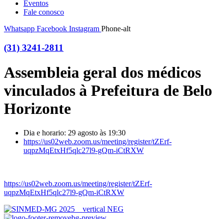
Eventos
Fale conosco
Whatsapp
Facebook
Instagram
Phone-alt
(31) 3241-2811
Assembleia geral dos médicos
vinculados à Prefeitura de Belo
Horizonte
Dia e horario: 29 agosto às 19:30
https://us02web.zoom.us/meeting/register/tZErf-
uqpzMqEtxHf5qlc27l9-gQm-iCtRXW
https://us02web.zoom.us/meeting/register/tZErf-
uqpzMqEtxHf5qlc27l9-gQm-iCtRXW