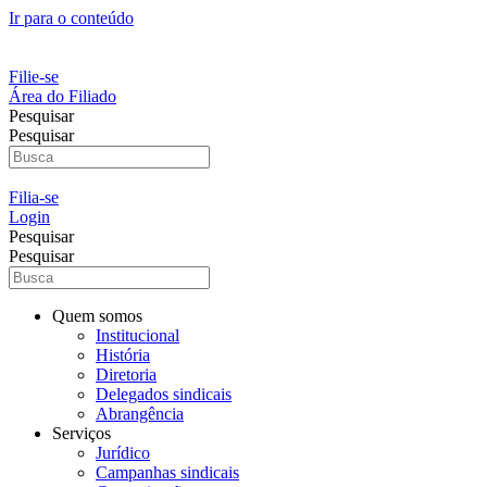
Ir para o conteúdo
Filie-se
Área do Filiado
Pesquisar
Pesquisar
Filia-se
Login
Pesquisar
Pesquisar
Quem somos
Institucional
História
Diretoria
Delegados sindicais
Abrangência
Serviços
Jurídico
Campanhas sindicais