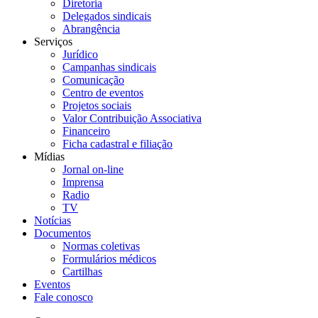
Diretoria
Delegados sindicais
Abrangência
Serviços
Jurídico
Campanhas sindicais
Comunicação
Centro de eventos
Projetos sociais
Valor Contribuição Associativa
Financeiro
Ficha cadastral e filiação
Mídias
Jornal on-line
Imprensa
Radio
TV
Notícias
Documentos
Normas coletivas
Formulários médicos
Cartilhas
Eventos
Fale conosco