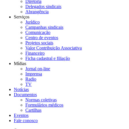
Diretoria
Delegados sindicais
Abrangência
Serviços
Jurídico
Campanhas sindicais
Comunicação
Centro de eventos
Projetos sociais
Valor Contribuição Associativa
Financeiro
Ficha cadastral e filiação
Mídias
Jornal on-line
Imprensa
Radio
TV
Notícias
Documentos
Normas coletivas
Formulários médicos
Cartilhas
Eventos
Fale conosco