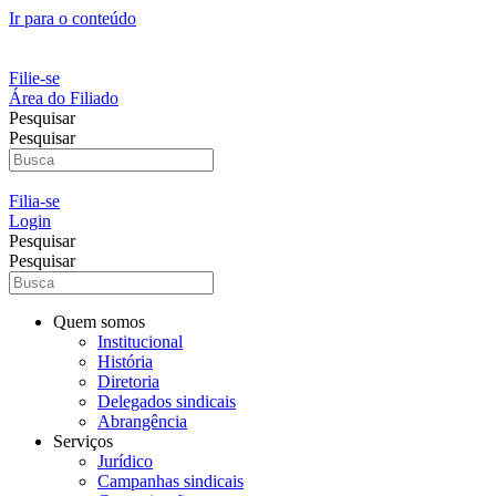
Ir para o conteúdo
Filie-se
Área do Filiado
Pesquisar
Pesquisar
Filia-se
Login
Pesquisar
Pesquisar
Quem somos
Institucional
História
Diretoria
Delegados sindicais
Abrangência
Serviços
Jurídico
Campanhas sindicais