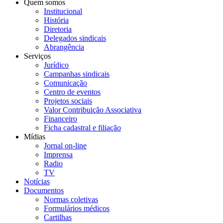
Quem somos
Institucional
História
Diretoria
Delegados sindicais
Abrangência
Serviços
Jurídico
Campanhas sindicais
Comunicação
Centro de eventos
Projetos sociais
Valor Contribuição Associativa
Financeiro
Ficha cadastral e filiação
Mídias
Jornal on-line
Imprensa
Radio
TV
Notícias
Documentos
Normas coletivas
Formulários médicos
Cartilhas