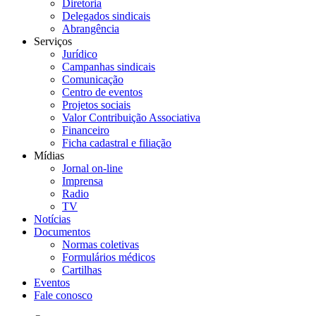
Diretoria
Delegados sindicais
Abrangência
Serviços
Jurídico
Campanhas sindicais
Comunicação
Centro de eventos
Projetos sociais
Valor Contribuição Associativa
Financeiro
Ficha cadastral e filiação
Mídias
Jornal on-line
Imprensa
Radio
TV
Notícias
Documentos
Normas coletivas
Formulários médicos
Cartilhas
Eventos
Fale conosco