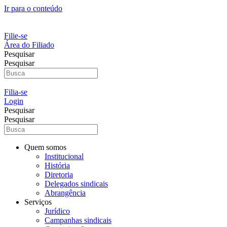
Ir para o conteúdo
Filie-se
Área do Filiado
Pesquisar
Pesquisar
Filia-se
Login
Pesquisar
Pesquisar
Quem somos
Institucional
História
Diretoria
Delegados sindicais
Abrangência
Serviços
Jurídico
Campanhas sindicais