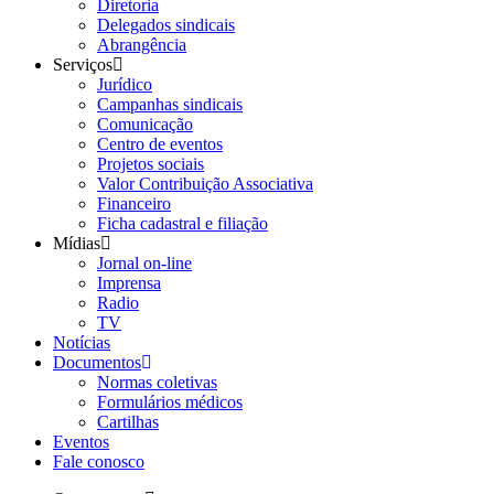
Diretoria
Delegados sindicais
Abrangência
Serviços
Jurídico
Campanhas sindicais
Comunicação
Centro de eventos
Projetos sociais
Valor Contribuição Associativa
Financeiro
Ficha cadastral e filiação
Mídias
Jornal on-line
Imprensa
Radio
TV
Notícias
Documentos
Normas coletivas
Formulários médicos
Cartilhas
Eventos
Fale conosco