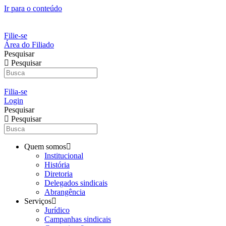
Ir para o conteúdo
Filie-se
Área do Filiado
Pesquisar
Pesquisar
Filia-se
Login
Pesquisar
Pesquisar
Quem somos
Institucional
História
Diretoria
Delegados sindicais
Abrangência
Serviços
Jurídico
Campanhas sindicais