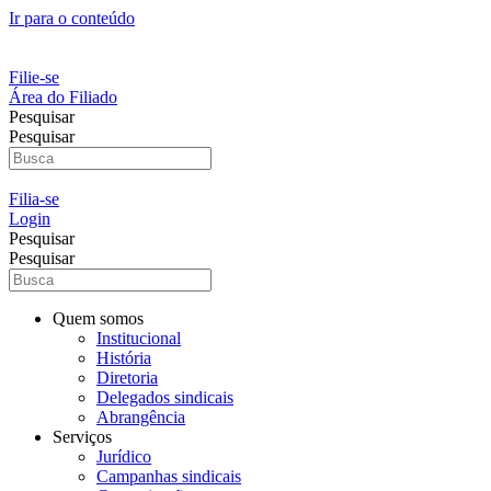
Ir para o conteúdo
Filie-se
Área do Filiado
Pesquisar
Pesquisar
Filia-se
Login
Pesquisar
Pesquisar
Quem somos
Institucional
História
Diretoria
Delegados sindicais
Abrangência
Serviços
Jurídico
Campanhas sindicais