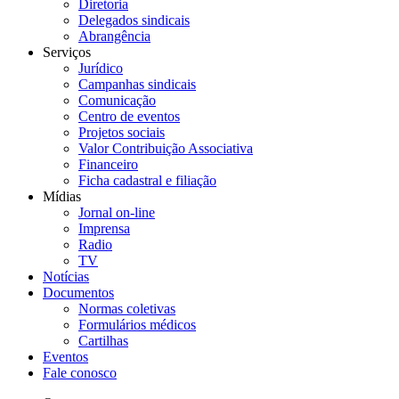
Diretoria
Delegados sindicais
Abrangência
Serviços
Jurídico
Campanhas sindicais
Comunicação
Centro de eventos
Projetos sociais
Valor Contribuição Associativa
Financeiro
Ficha cadastral e filiação
Mídias
Jornal on-line
Imprensa
Radio
TV
Notícias
Documentos
Normas coletivas
Formulários médicos
Cartilhas
Eventos
Fale conosco