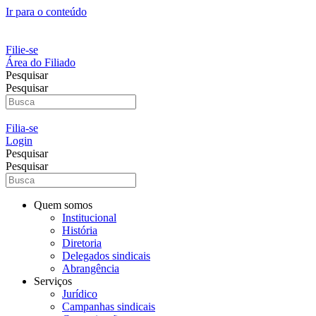
Ir para o conteúdo
Filie-se
Área do Filiado
Pesquisar
Pesquisar
Filia-se
Login
Pesquisar
Pesquisar
Quem somos
Institucional
História
Diretoria
Delegados sindicais
Abrangência
Serviços
Jurídico
Campanhas sindicais