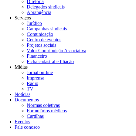
Diretoria
Delegados sindicais
Abrangência
Serviços
Jurídico
Campanhas sindicais
Comunicação
Centro de eventos
Projetos sociais
Valor Contribuição Associativa
Financeiro
Ficha cadastral e filiação
Mídias
Jornal on-line
Imprensa
Radio
TV
Notícias
Documentos
Normas coletivas
Formulários médicos
Cartilhas
Eventos
Fale conosco