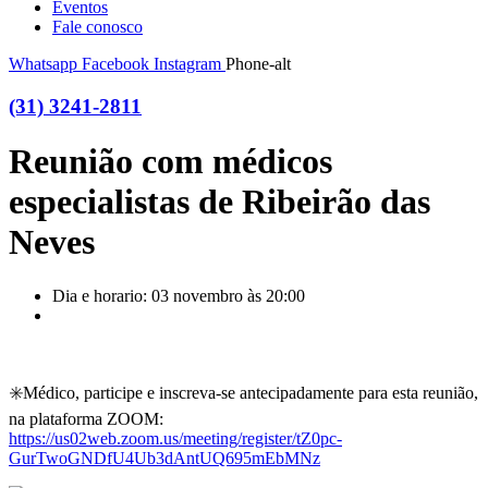
Eventos
Fale conosco
Whatsapp
Facebook
Instagram
Phone-alt
(31) 3241-2811
Reunião com médicos
especialistas de Ribeirão das
Neves
Dia e horario: 03 novembro às 20:00
✳️Médico, participe e inscreva-se antecipadamente para esta reunião,
na plataforma ZOOM:
https://us02web.zoom.us/meeting/register/tZ0pc-
GurTwoGNDfU4Ub3dAntUQ695mEbMNz