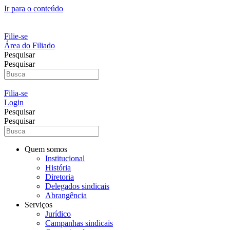
Ir para o conteúdo
Filie-se
Área do Filiado
Pesquisar
Pesquisar
Filia-se
Login
Pesquisar
Pesquisar
Quem somos
Institucional
História
Diretoria
Delegados sindicais
Abrangência
Serviços
Jurídico
Campanhas sindicais