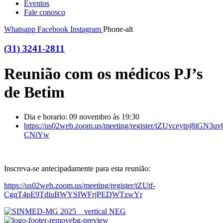
Eventos
Fale conosco
Whatsapp
Facebook
Instagram
Phone-alt
(31) 3241-2811
Reunião com os médicos PJ’s
de Betim
Dia e horario: 09 novembro às 19:30
https://us02web.zoom.us/meeting/register/tZUvceytpj8iGN3u
CNiYw
Inscreva-se antecipadamente para esta reunião:
https://us02web.zoom.us/meeting/register/tZUtf-
CgqT4pE9TdiuBWYSIWFrjPEDWTzwYr