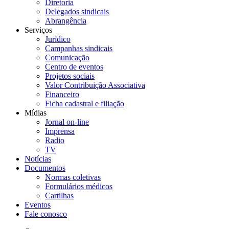
Diretoria
Delegados sindicais
Abrangência
Serviços
Jurídico
Campanhas sindicais
Comunicação
Centro de eventos
Projetos sociais
Valor Contribuição Associativa
Financeiro
Ficha cadastral e filiação
Mídias
Jornal on-line
Imprensa
Radio
TV
Notícias
Documentos
Normas coletivas
Formulários médicos
Cartilhas
Eventos
Fale conosco