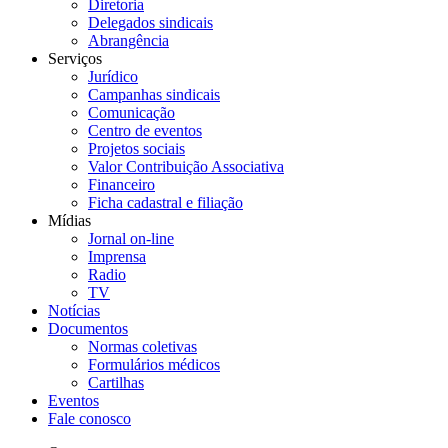
Diretoria
Delegados sindicais
Abrangência
Serviços
Jurídico
Campanhas sindicais
Comunicação
Centro de eventos
Projetos sociais
Valor Contribuição Associativa
Financeiro
Ficha cadastral e filiação
Mídias
Jornal on-line
Imprensa
Radio
TV
Notícias
Documentos
Normas coletivas
Formulários médicos
Cartilhas
Eventos
Fale conosco