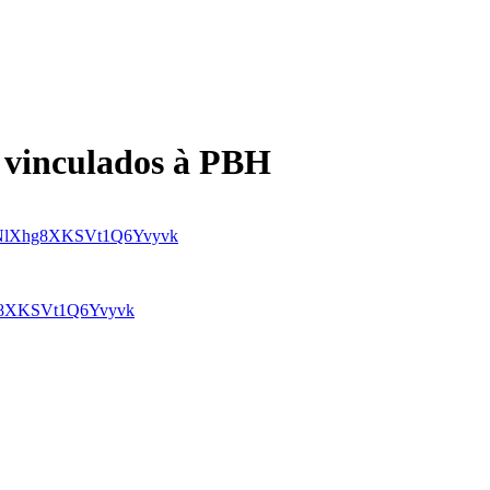
 vinculados à PBH
dQ1vNlXhg8XKSVt1Q6Yvyvk
Xhg8XKSVt1Q6Yvyvk