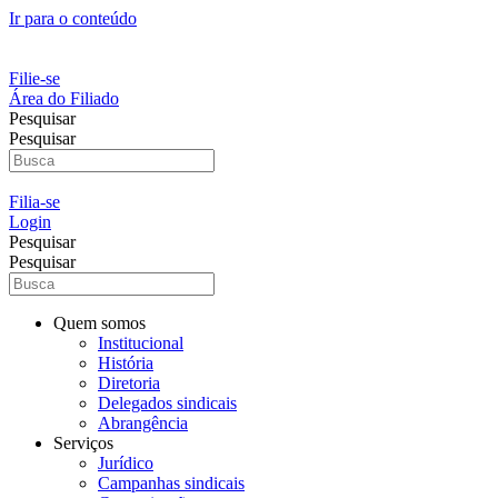
Ir para o conteúdo
Filie-se
Área do Filiado
Pesquisar
Pesquisar
Filia-se
Login
Pesquisar
Pesquisar
Quem somos
Institucional
História
Diretoria
Delegados sindicais
Abrangência
Serviços
Jurídico
Campanhas sindicais