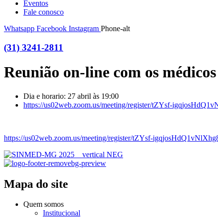
Eventos
Fale conosco
Whatsapp
Facebook
Instagram
Phone-alt
(31) 3241-2811
Reunião on-line com os médicos
Dia e horario: 27 abril às 19:00
https://us02web.zoom.us/meeting/register/tZYsf-igqjosH
https://us02web.zoom.us/meeting/register/tZYsf-igqjosHdQ1vNl
Mapa do site
Quem somos
Institucional