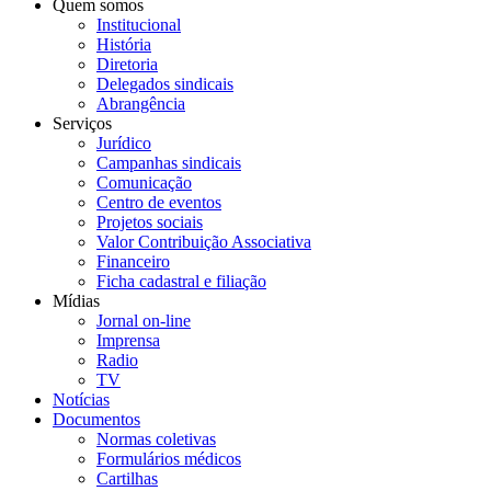
Quem somos
Institucional
História
Diretoria
Delegados sindicais
Abrangência
Serviços
Jurídico
Campanhas sindicais
Comunicação
Centro de eventos
Projetos sociais
Valor Contribuição Associativa
Financeiro
Ficha cadastral e filiação
Mídias
Jornal on-line
Imprensa
Radio
TV
Notícias
Documentos
Normas coletivas
Formulários médicos
Cartilhas