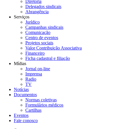
Diretoria
Delegados sindicais
Abrangência
Serviços
Jurídico
Campanhas sindicais
Comunicação
Centro de eventos
Projetos sociais
Valor Contribuição Associativa
Financeiro
Ficha cadastral e filiação
Mídias
Jornal on-line
Imprensa
Radio
TV
Notícias
Documentos
Normas coletivas
Formulários médicos
Cartilhas
Eventos
Fale conosco