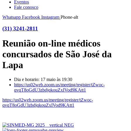
Eventos
Fale conosco
Whatsapp
Facebook
Instagram
Phone-alt
(31) 3241-2811
Reunião on-line médicos
concursados de São José da
Lapa
Dia e horario: 17 maio às 19:30
https://us02web.zoom.us/meeting/register/tZwoc-
qvqT8oGdU3zbdjqkouZxIVod9KAtt1
https://us02web.zoom.us/meeting/register/tZwoc-
qvqT8oGdU3zbdjqkouZxIVod9KAtt1