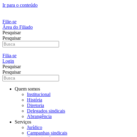
Ir para o conteúdo
Filie-se
Área do Filiado
Pesquisar
Pesquisar
Filia-se
Login
Pesquisar
Pesquisar
Quem somos
Institucional
História
Diretoria
Delegados sindicais
Abrangência
Serviços
Jurídico
Campanhas sindicais