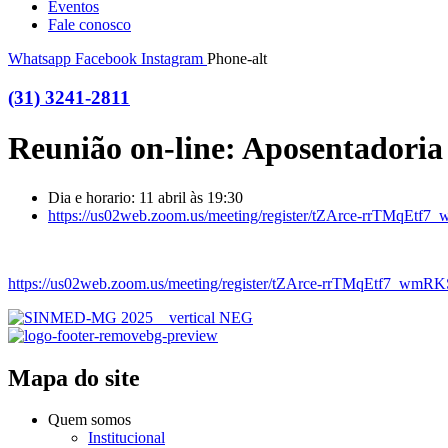
Eventos
Fale conosco
Whatsapp
Facebook
Instagram
Phone-alt
(31) 3241-2811
Reunião on-line: Aposentadoria
Dia e horario: 11 abril às 19:30
https://us02web.zoom.us/meeting/register/tZArce-rrTMq
https://us02web.zoom.us/meeting/register/tZArce-rrTMqEtf7_
Mapa do site
Quem somos
Institucional