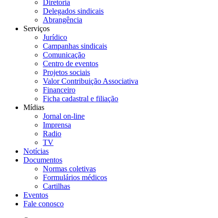
Diretoria
Delegados sindicais
Abrangência
Serviços
Jurídico
Campanhas sindicais
Comunicação
Centro de eventos
Projetos sociais
Valor Contribuição Associativa
Financeiro
Ficha cadastral e filiação
Mídias
Jornal on-line
Imprensa
Radio
TV
Notícias
Documentos
Normas coletivas
Formulários médicos
Cartilhas
Eventos
Fale conosco