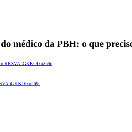
 do médico da PBH: o que precis
Etf7_wmRKSVA5GKKOfxn269e
wmRKSVA5GKKOfxn269e