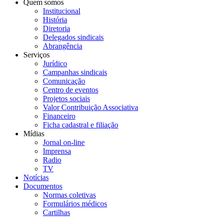
Quem somos
Institucional
História
Diretoria
Delegados sindicais
Abrangência
Serviços
Jurídico
Campanhas sindicais
Comunicação
Centro de eventos
Projetos sociais
Valor Contribuição Associativa
Financeiro
Ficha cadastral e filiação
Mídias
Jornal on-line
Imprensa
Radio
TV
Notícias
Documentos
Normas coletivas
Formulários médicos
Cartilhas