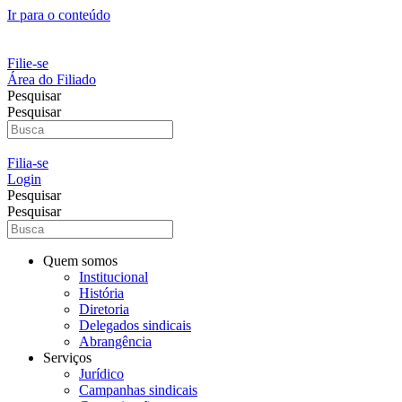
Ir para o conteúdo
Filie-se
Área do Filiado
Pesquisar
Pesquisar
Filia-se
Login
Pesquisar
Pesquisar
Quem somos
Institucional
História
Diretoria
Delegados sindicais
Abrangência
Serviços
Jurídico
Campanhas sindicais