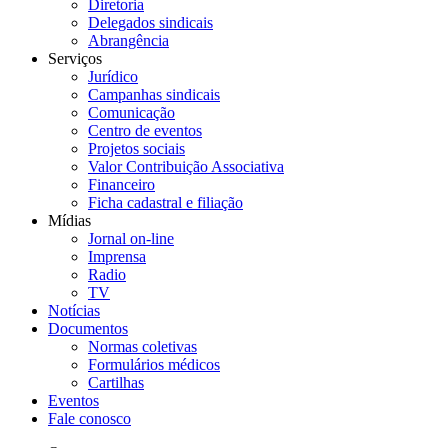
Diretoria
Delegados sindicais
Abrangência
Serviços
Jurídico
Campanhas sindicais
Comunicação
Centro de eventos
Projetos sociais
Valor Contribuição Associativa
Financeiro
Ficha cadastral e filiação
Mídias
Jornal on-line
Imprensa
Radio
TV
Notícias
Documentos
Normas coletivas
Formulários médicos
Cartilhas
Eventos
Fale conosco