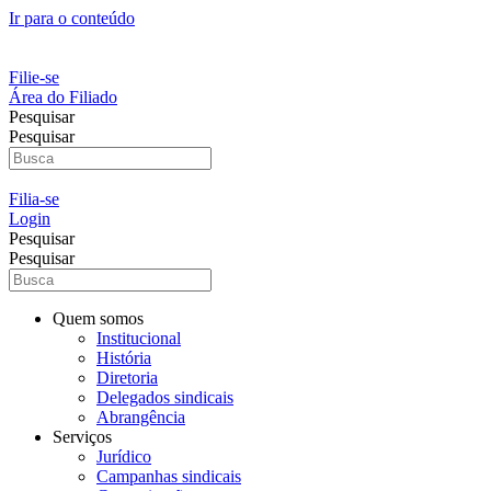
Ir para o conteúdo
Filie-se
Área do Filiado
Pesquisar
Pesquisar
Filia-se
Login
Pesquisar
Pesquisar
Quem somos
Institucional
História
Diretoria
Delegados sindicais
Abrangência
Serviços
Jurídico
Campanhas sindicais