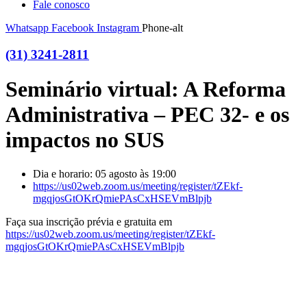
Fale conosco
Whatsapp
Facebook
Instagram
Phone-alt
(31) 3241-2811
Seminário virtual: A Reforma
Administrativa – PEC 32- e os
impactos no SUS
Dia e horario: 05 agosto às 19:00
https://us02web.zoom.us/meeting/register/tZEkf-
mgqjosGtOKrQmiePAsCxHSEVmBlpjb
Faça sua inscrição prévia e gratuita em
https://us02web.zoom.us/meeting/register/tZEkf-
mgqjosGtOKrQmiePAsCxHSEVmBlpjb