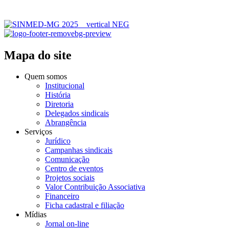
Mapa do site
Quem somos
Institucional
História
Diretoria
Delegados sindicais
Abrangência
Serviços
Jurídico
Campanhas sindicais
Comunicação
Centro de eventos
Projetos sociais
Valor Contribuição Associativa
Financeiro
Ficha cadastral e filiação
Mídias
Jornal on-line