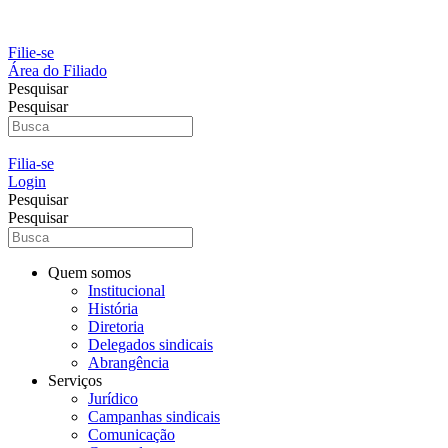
Ir
para
o
Filie-se
conteúdo
Área do Filiado
Pesquisar
Pesquisar
Filia-se
Login
Pesquisar
Pesquisar
Quem somos
Institucional
História
Diretoria
Delegados sindicais
Abrangência
Serviços
Jurídico
Campanhas sindicais
Comunicação