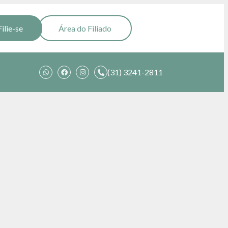
Filie-se
Área do Filiado
(31) 3241-2811