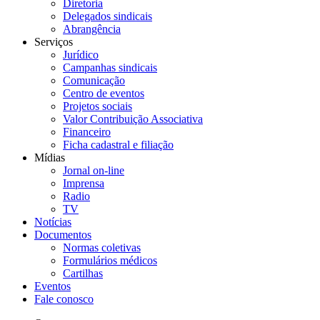
Diretoria
Delegados sindicais
Abrangência
Serviços
Jurídico
Campanhas sindicais
Comunicação
Centro de eventos
Projetos sociais
Valor Contribuição Associativa
Financeiro
Ficha cadastral e filiação
Mídias
Jornal on-line
Imprensa
Radio
TV
Notícias
Documentos
Normas coletivas
Formulários médicos
Cartilhas
Eventos
Fale conosco