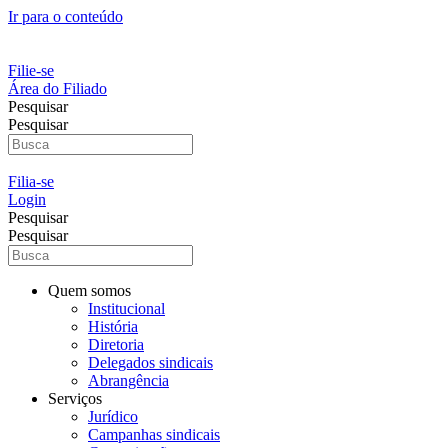
Ir para o conteúdo
Filie-se
Área do Filiado
Pesquisar
Pesquisar
Filia-se
Login
Pesquisar
Pesquisar
Quem somos
Institucional
História
Diretoria
Delegados sindicais
Abrangência
Serviços
Jurídico
Campanhas sindicais