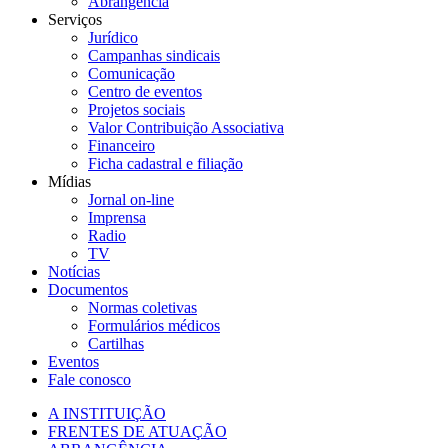
Abrangência
Serviços
Jurídico
Campanhas sindicais
Comunicação
Centro de eventos
Projetos sociais
Valor Contribuição Associativa
Financeiro
Ficha cadastral e filiação
Mídias
Jornal on-line
Imprensa
Radio
TV
Notícias
Documentos
Normas coletivas
Formulários médicos
Cartilhas
Eventos
Fale conosco
A INSTITUIÇÃO
FRENTES DE ATUAÇÃO