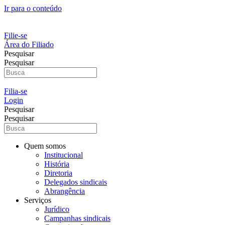
Ir para o conteúdo
Filie-se
Área do Filiado
Pesquisar
Pesquisar
Filia-se
Login
Pesquisar
Pesquisar
Quem somos
Institucional
História
Diretoria
Delegados sindicais
Abrangência
Serviços
Jurídico
Campanhas sindicais