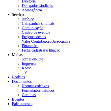
Diretoria
Delegados sindicais
Abrangência
Serviços
Jurídico
Campanhas sindicais
Comunicação
Centro de eventos
Projetos sociais
Valor Contribuição Associativa
Financeiro
Ficha cadastral e filiação
Mídias
Jornal on-line
Imprensa
Radio
TV
Notícias
Documentos
Normas coletivas
Formulários médicos
Cartilhas
Eventos
Fale conosco