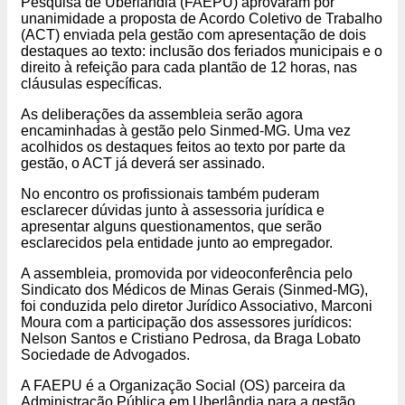
Pesquisa de Uberlândia (FAEPU) aprovaram por
unanimidade a proposta de Acordo Coletivo de Trabalho
(ACT) enviada pela gestão com apresentação de dois
destaques ao texto: inclusão dos feriados municipais e o
direito à refeição para cada plantão de 12 horas, nas
cláusulas específicas.
As deliberações da assembleia serão agora
encaminhadas à gestão pelo Sinmed-MG. Uma vez
acolhidos os destaques feitos ao texto por parte da
gestão, o ACT já deverá ser assinado.
No encontro os profissionais também puderam
esclarecer dúvidas junto à assessoria jurídica e
apresentar alguns questionamentos, que serão
esclarecidos pela entidade junto ao empregador.
A assembleia, promovida por videoconferência pelo
Sindicato dos Médicos de Minas Gerais (Sinmed-MG),
foi conduzida pelo diretor Jurídico Associativo, Marconi
Moura com a participação dos assessores jurídicos:
Nelson Santos e Cristiano Pedrosa, da Braga Lobato
Sociedade de Advogados.
A FAEPU é a Organização Social (OS) parceira da
Administração Pública em Uberlândia para a gestão